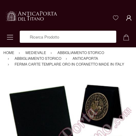
Ricerca Prodotto
HOME
MEDIEVALE
ABBIGLIAMENTO STORICO
ABBIGLIAMENTO STORICO
ANTICAPORTA
FERMA CARTE TEMPLARE ORO IN COFANETTO MADE IN ITALY