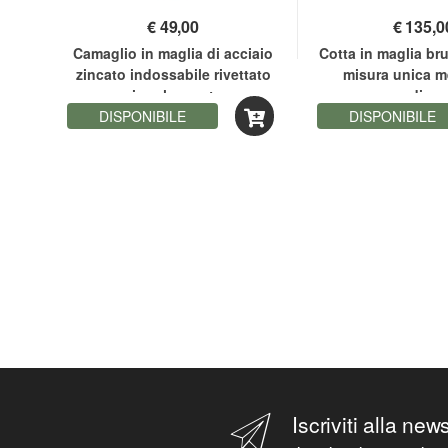
€
49,00
€
135,0
vero
Camaglio in maglia di acciaio
Cotta in maglia bru
 di
zincato indossabile rivettato
misura unica m
singolarmente
medioe
DISPONIBILE
DISPONIBILE
Iscriviti alla new