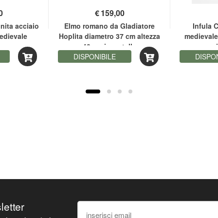
0
€
159,00
nita acciaio
Elmo romano da Gladiatore
Infula 
edievale
Hoplita diametro 37 cm altezza
medievale
vo
42 cm in metallo
DISPONIBILE
DISPO
sletter