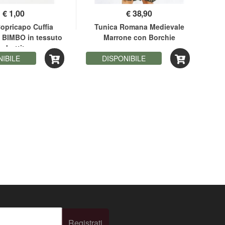
€
1,00
€
38,90
Copricapo Cuffia
Tunica Romana Medievale
T
 BIMBO in tessuto
Marrone con Borchie
imbottito
NIBILE
DISPONIBILE
Registrati