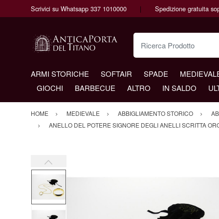
Scrivici su Whatsapp 337 1010000
Spedizione gratuita so
Ricerca Prodotto
ARMI STORICHE
SOFTAIR
SPADE
MEDIEVAL
GIOCHI
BARBECUE
ALTRO
IN SALDO
UL
HOME
MEDIEVALE
ABBIGLIAMENTO STORICO
AB
ANELLO DEL POTERE SIGNORE DEGLI ANELLI SCRITTA OR