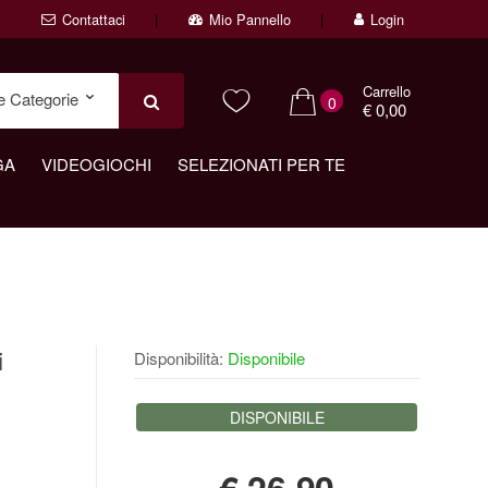
Contattaci
Mio Pannello
Login
Carrello
0
€ 0,00
GA
VIDEOGIOCHI
SELEZIONATI PER TE
i
Disponibilità:
Disponibile
DISPONIBILE
€
26,90