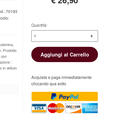
d.:
70193
colo:
Quantità:
catenina,
lm. Prodotto
Aggiungi al Carrello
o con
azione :
 in velluto
Acquista e paga immediatamente
cliccando qua sotto