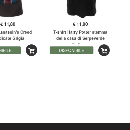
€
11,80
€
11,90
Assassin's Creed
T-shirt Harry Potter stemma
T-
icate Grigia
della casa di Serpeverde
Slytherin
NIBILE
DISPONIBILE