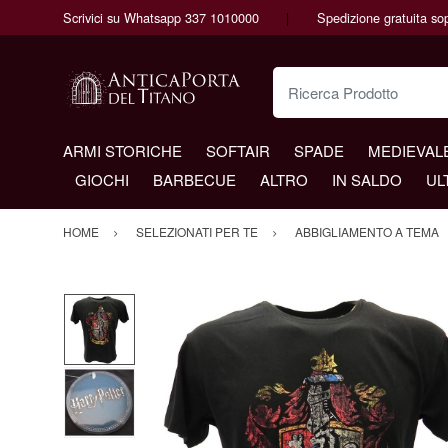
Scrivici su Whatsapp 337 1010000
Spedizione gratuita so
Ricerca Prodotto
ARMI STORICHE
SOFTAIR
SPADE
MEDIEVAL
GIOCHI
BARBECUE
ALTRO
IN SALDO
UL
HOME
SELEZIONATI PER TE
ABBIGLIAMENTO A TEMA