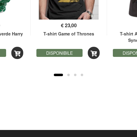
0
€
23,00
verde Harry
T-shirt Game of Thrones
T-shirt 
Synd
DISPONIBILE
DISPO