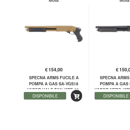
Molla
Molla
€
154,00
€
150,
SPECNA ARMS FUCILE A
SPECNA ARMS 
POMPA A GAS SA-VGS18
POMPA A GAS 
VAPOR HALF-TAN (SPE-02-
VAPOR NERO (SPE
DISPONIBILE
047935)
DISPONIBILE