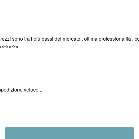
 prezzi sono tra i più bassi del mercato , ottima professionalità 
o!👍⭐⭐⭐⭐⭐
spedizione veloce...