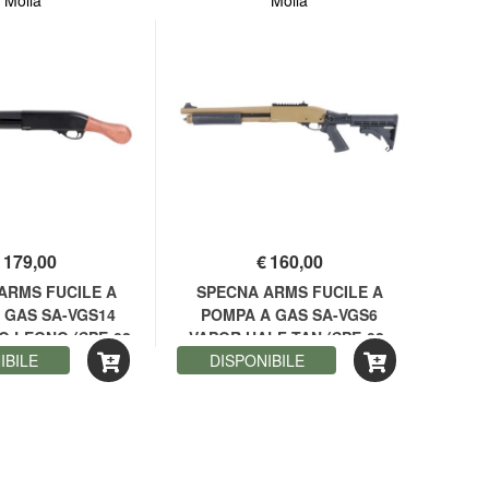
Molla
Molla
€
179,00
€
160,00
ARMS FUCILE A
SPECNA ARMS FUCILE A
F
 GAS SA-VGS14
POMPA A GAS SA-VGS6
r
O LEGNO (SPE-02-
VAPOR HALF-TAN (SPE-02-
IBILE
047932)
DISPONIBILE
047924)
D