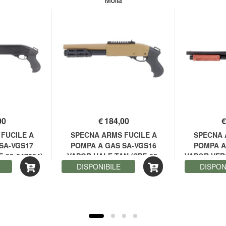
Molla
00
€
184,00
FUCILE A
SPECNA ARMS FUCILE A
SPECNA 
SA-VGS17
POMPA A GAS SA-VGS16
POMPA A
-02-047934)
VAPOR HALF-TAN (SPE-02-
VAPOR VER
DISPONIBILE
047933)
DISPON