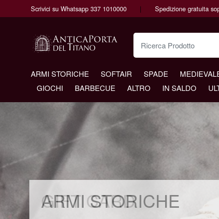
Scrivici su Whatsapp 337 1010000
Spedizione gratuita so
Ricerca Prodotto
ARMI STORICHE
SOFTAIR
SPADE
MEDIEVAL
GIOCHI
BARBECUE
ALTRO
IN SALDO
UL
ARMI STOR