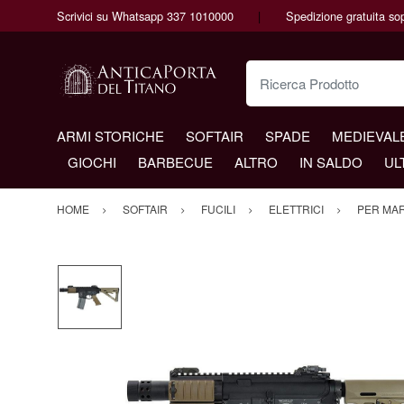
Scrivici su Whatsapp 337 1010000
Spedizione gratuita so
Ricerca Prodotto
ARMI STORICHE
SOFTAIR
SPADE
MEDIEVAL
GIOCHI
BARBECUE
ALTRO
IN SALDO
UL
HOME
SOFTAIR
FUCILI
ELETTRICI
PER MA