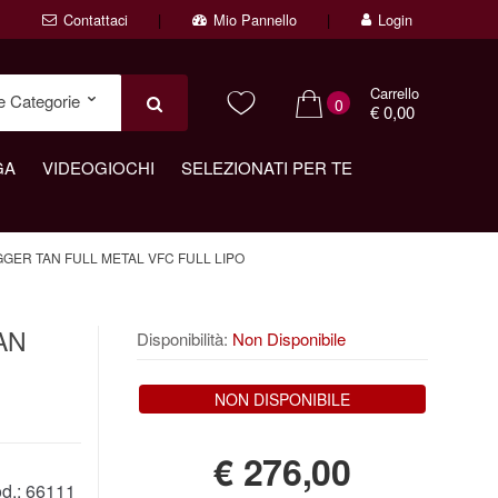
Contattaci
Mio Pannello
Login
Carrello
0
€ 0,00
GA
VIDEOGIOCHI
SELEZIONATI PER TE
GER TAN FULL METAL VFC FULL LIPO
TAN
Disponibilità:
Non Disponibile
NON DISPONIBILE
€
276,00
d.:
66111