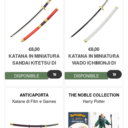
€
8,00
€
8,00
KATANA IN MINIATURA
KATANA IN MINIATURA
SANDAI KITETSU DI
WADO ICHIMONJI DI
ZORO SERIE ONE
ZORO SERIE ONE
DISPONIBILE
DISPONIBILE
PIECE 25,5CM
PIECE 25,5CM
(ZSKEY9)
(ZSKEY10)
ANTICAPORTA
THE NOBLE COLLECTION
Katane di Film e Games
Harry Potter