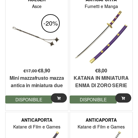
Asce
Fumetti e Manga
-20%
€
8,90
€
8,00
€
17,00
Mini mazzafrusto mazza
KATANA IN MINIATURA
antica in miniatura due
ENMA DI ZORO SERIE
palle Kolser
ONE PIECE 26CM
DISPONIBILE
DISPONIBILE
(ZSKEY8)
ANTICAPORTA
ANTICAPORTA
Katane di Film e Games
Katane di Film e Games