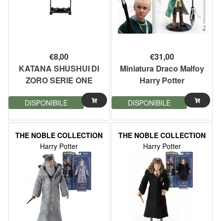
€
8,00
€
31,00
KATANA SHUSHUI DI
Miniatura Draco Malfoy
ZORO SERIE ONE
Harry Potter
PIECE IN MINIATURA
DISPONIBILE
DISPONIBILE
25,5CM (ZSKEY11)
THE NOBLE COLLECTION
THE NOBLE COLLECTION
Harry Potter
Harry Potter