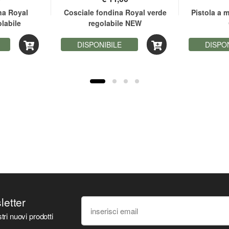
na Royal
Cosciale fondina Royal verde
Pistola a m
labile
regolabile NEW
DISPONIBILE
DISPO
sletter
tri nuovi prodotti