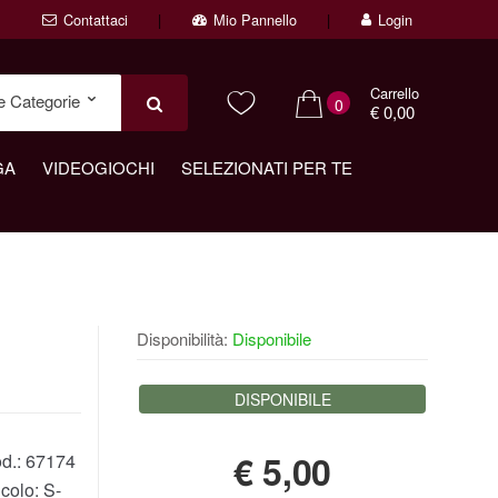
Contattaci
Mio Pannello
Login
Carrello
0
€ 0,00
GA
VIDEOGIOCHI
SELEZIONATI PER TE
Disponibilità:
Disponibile
DISPONIBILE
€
5,00
d.:
67174
icolo:
S-