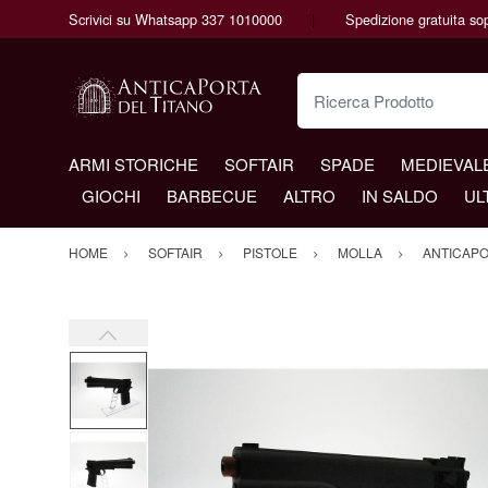
Scrivici su Whatsapp 337 1010000
Spedizione gratuita so
Ricerca Prodotto
ARMI STORICHE
SOFTAIR
SPADE
MEDIEVAL
GIOCHI
BARBECUE
ALTRO
IN SALDO
UL
HOME
SOFTAIR
PISTOLE
MOLLA
ANTICAP