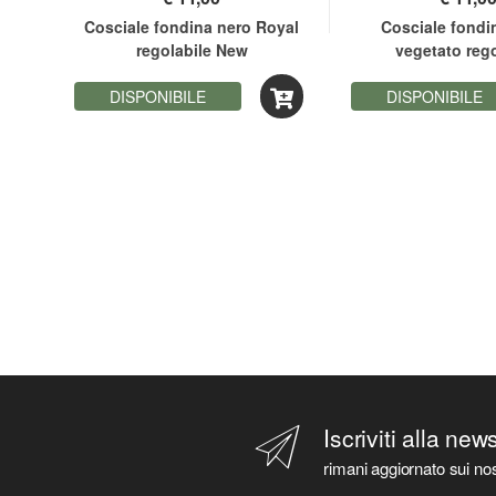
 by
Cosciale fondina nero Royal
Cosciale fondi
regolabile New
vegetato rego
DISPONIBILE
DISPONIBILE
Iscriviti alla new
rimani aggiornato sui nos