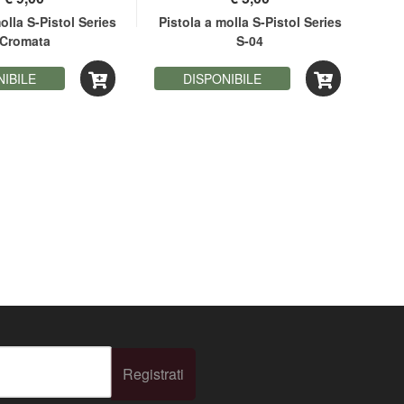
olla S-Pistol Series
Pistola a molla S-Pistol Series
Pist
Cromata
S-04
NIBILE
DISPONIBILE
Registrati