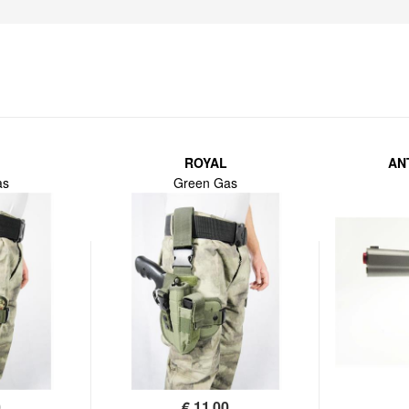
ROYAL
AN
as
Green Gas
0
€
11,00