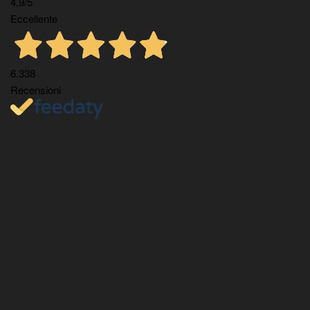
4,9
/5
Eccellente
6.338
Recensioni