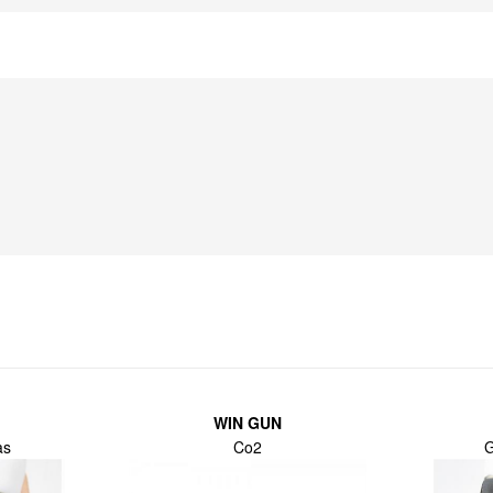
WIN GUN
as
Co2
G