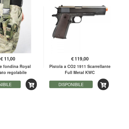
€
11,00
€
119,00
e fondina Royal
Pistola a CO2 1911 Scarrellante
Pist
ato regolabile
Full Metal KWC
NIBILE
DISPONIBILE