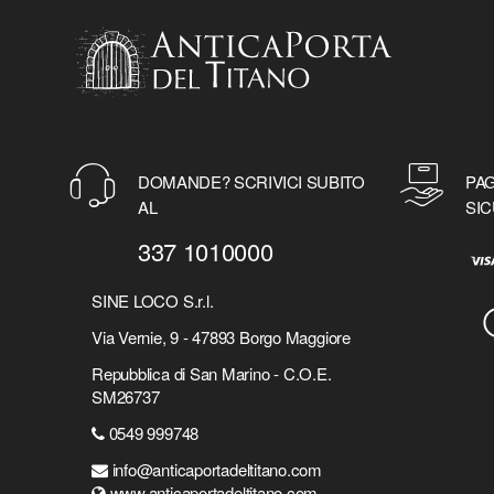
DOMANDE? SCRIVICI SUBITO
PAG
AL
SIC
337 1010000
SINE LOCO S.r.l.
Via Vernie, 9 - 47893 Borgo Maggiore
Repubblica di San Marino - C.O.E.
SM26737
0549 999748
info@anticaportadeltitano.com
www.anticaportadeltitano.com