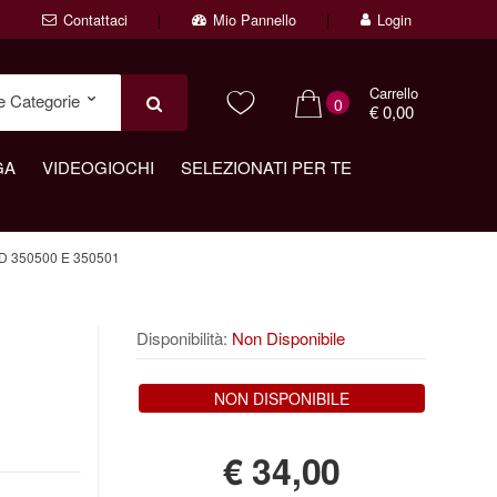
Contattaci
Mio Pannello
Login
Carrello
0
€ 0,00
GA
VIDEOGIOCHI
SELEZIONATI PER TE
 350500 E 350501
o
Disponibilità:
Non Disponibile
NON DISPONIBILE
€
34,00