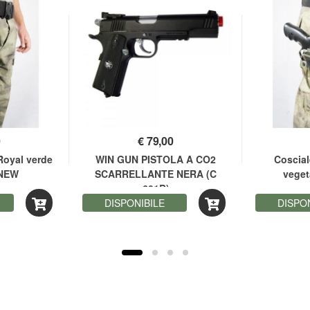
0
€
79,00
Royal verde
WIN GUN PISTOLA A CO2
Coscial
 NEW
SCARRELLANTE NERA (C
veget
601B)
DISPONIBILE
DISPO