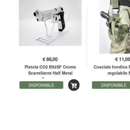
€
86,00
€
11,0
Force
Pistola CO2 B92SF Cromo
Cosciale fondina 
on
Scarrellante Half Metal
regolabile
Keymore
DISPONIBILE
DISPONIBILE