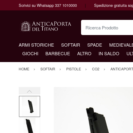
Scrivici su Whatsapp 337 1010000
Spedizione gratuita so
Ricerca Prodotto
ARMI STORICHE
SOFTAIR
SPADE
MEDIEVAL
GIOCHI
BARBECUE
ALTRO
IN SALDO
UL
HOME
SOFTAIR
PISTOLE
CO2
ANTICAPOR