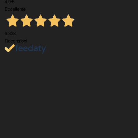
4,9
/5
Eccellente
6.338
Recensioni