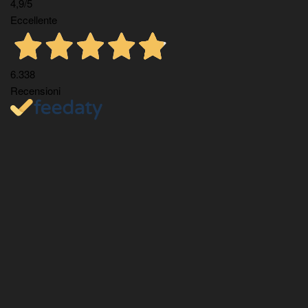
4,9
/5
Eccellente
6.338
Recensioni