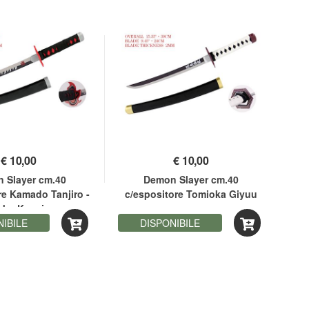
€
10,00
€
10,00
 Slayer cm.40
Demon Slayer cm.40
Mi
re Kamado Tanjiro -
c/espositore Tomioka Giyuu
ku Kyoujurou
NIBILE
DISPONIBILE