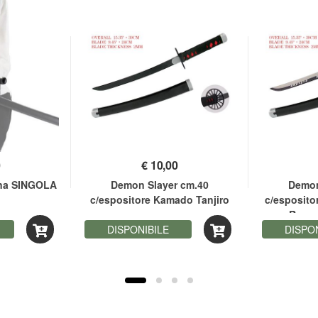
0
€
10,00
ana SINGOLA
Demon Slayer cm.40
Demon
c/espositore Kamado Tanjiro
c/esposito
Rengo
DISPONIBILE
DISPO