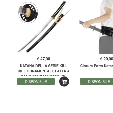
€
47,00
€
20,0
ece
KATANA DELLA SERIE KILL
Cintura Porta Kat
BILL ORNAMENTALE FATTA A
MANO 106CM (ZS320D-SG)
DISPONIBILE
DISPONIBILE