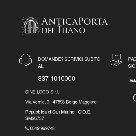
DOMANDE? SCRIVICI SUBITO
PAG
AL
SIC
337 1010000
SINE LOCO S.r.l.
Via Vernie, 9 - 47893 Borgo Maggiore
Repubblica di San Marino - C.O.E.
SM26737
0549 999748