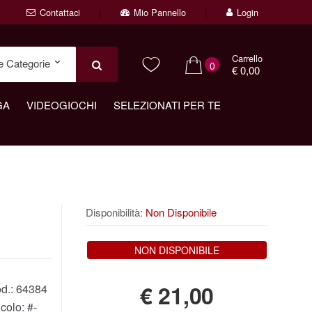
Contattaci
Mio Pannello
Login
Carrello
0
€ 0,00
GA
VIDEOGIOCHI
SELEZIONATI PER TE
Disponibilità:
Non Disponibile
NON DISPONIBILE
€
21,00
d.:
64384
icolo:
#-