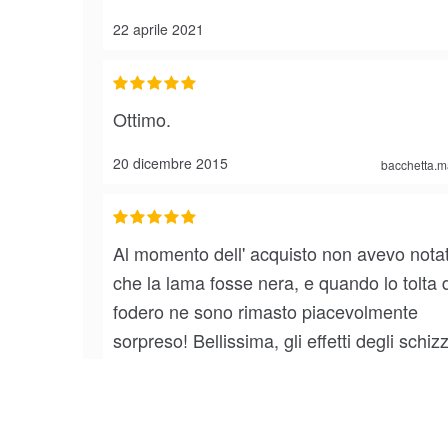
22 aprile 2021
Ottimo.
20 dicembre 2015
bacchetta.m
Al momento dell' acquisto non avevo nota
che la lama fosse nera, e quando lo tolta 
fodero ne sono rimasto piacevolmente
sorpreso! Bellissima, gli effetti degli schizz
sangue, sia sul fodero che sulla lama,
sembrano veri!
16 ottobre 2015
gamelandtr